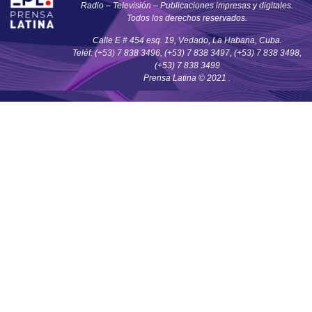
Radio – Televisión – Publicaciones impresas y digitales.
Todos los derechos reservados.
Calle E # 454 esq. 19, Vedado, La Habana, Cuba.
Teléf: (+53) 7 838 3496, (+53) 7 838 3497, (+53) 7 838 3498,
(+53) 7 838 3499
Prensa Latina © 2021 .