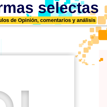
rmas selectas
ulos de Opinión, comentarios y análisis