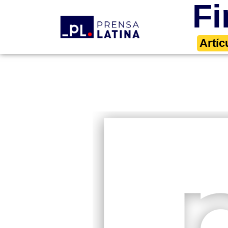
Fi
Artíc