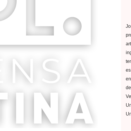
Jo
pr
ar
in
te
es
en
de
Ve
Un
Un