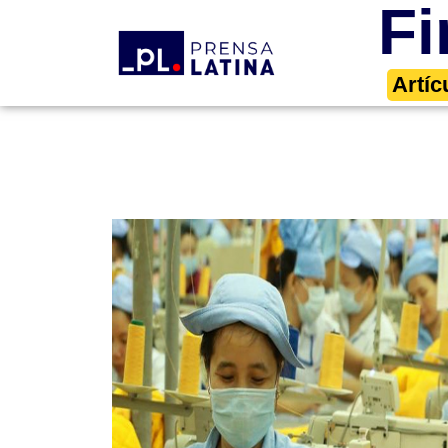
Fi
Artíc