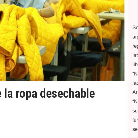
Se
ar
re
la
li
“N
la
e la ropa desechable
Ar
“N
su
fu
se