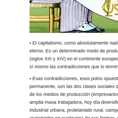
• El capitalismo, como absolutamente nad
eterno. Es un determinado modo de produ
(siglos XIII y XIV) en el continente europ
sí mismo las contradicciones que lo term
• Esas contradicciones, esos polos opues
permanente, son las dos clases sociales q
de los medios de producción (empresarios 
amplia masa trabajadora, hoy día diversif
industrial urbana, proletariado rural, cam
asalariados en cualquiera de sus formas,