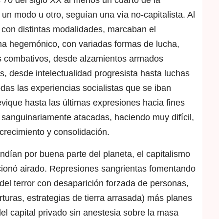
 70 del siglo XX al menos un cuarto de la
un modo u otro, seguían una vía no-capitalista. Al
 con distintas modalidades, marcaban el
ma hegemónico, con variadas formas de lucha,
s combativos, desde alzamientos armados
es, desde intelectualidad progresista hasta luchas
odas las experiencias socialistas que se iban
vique hasta las últimas expresiones hacia fines
y sanguinariamente atacadas, haciendo muy difícil,
crecimiento y consolidación.
undían por buena parte del planeta, el capitalismo
ccionó airado. Represiones sangrientas fomentando
del terror con desaparición forzada de personas,
turas, estrategias de tierra arrasada) más planes
el capital privado sin anestesia sobre la masa