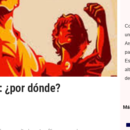
Co
un
Ar
pa
Es
al
de
: ¿por dónde?
Más