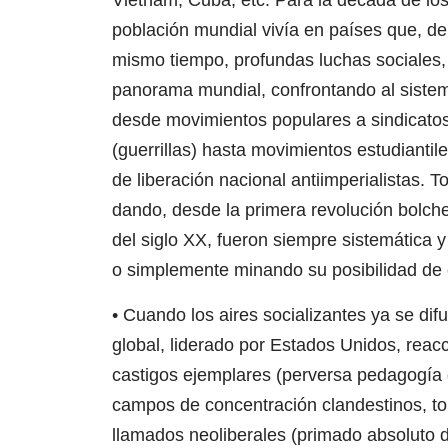
Vietnam, Cuba, etc. Para la década de los
población mundial vivía en países que, de 
mismo tiempo, profundas luchas sociales,
panorama mundial, confrontando al siste
desde movimientos populares a sindicato
(guerrillas) hasta movimientos estudiantil
de liberación nacional antiimperialistas. T
dando, desde la primera revolución bolche
del siglo XX, fueron siempre sistemática 
o simplemente minando su posibilidad de 
• Cuando los aires socializantes ya se dif
global, liderado por Estados Unidos, rea
castigos ejemplares (perversa pedagogía 
campos de concentración clandestinos, tor
llamados neoliberales (primado absoluto d