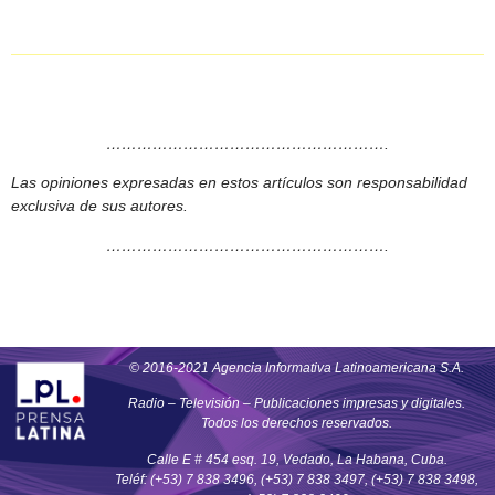
……………………………………………….
Las opiniones expresadas en estos artículos son responsabilidad
exclusiva de sus autores.
……………………………………………….
© 2016-2021 Agencia Informativa Latinoamericana S.A.
Radio – Televisión – Publicaciones impresas y digitales.
Todos los derechos reservados.
Calle E # 454 esq. 19, Vedado, La Habana, Cuba.
Teléf: (+53) 7 838 3496, (+53) 7 838 3497, (+53) 7 838 3498,