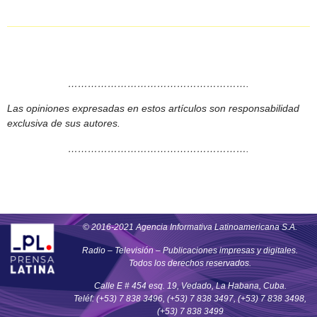
……………………………………………….
Las opiniones expresadas en estos artículos son responsabilidad
exclusiva de sus autores.
……………………………………………….
© 2016-2021 Agencia Informativa Latinoamericana S.A.
Radio – Televisión – Publicaciones impresas y digitales.
Todos los derechos reservados.
Calle E # 454 esq. 19, Vedado, La Habana, Cuba.
Teléf: (+53) 7 838 3496, (+53) 7 838 3497, (+53) 7 838 3498,
(+53) 7 838 3499