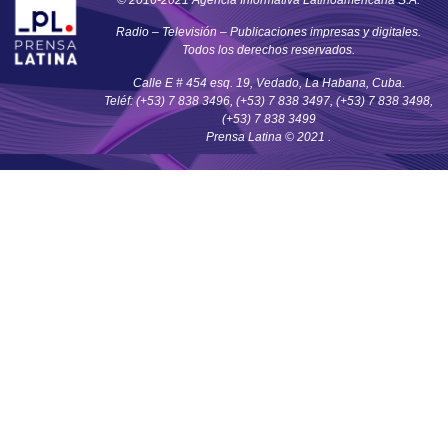
Radio – Televisión – Publicaciones impresas y digitales.
Todos los derechos reservados.
Calle E # 454 esq. 19, Vedado, La Habana, Cuba.
Teléf: (+53) 7 838 3496, (+53) 7 838 3497, (+53) 7 838 3498,
(+53) 7 838 3499
Prensa Latina © 2021 .