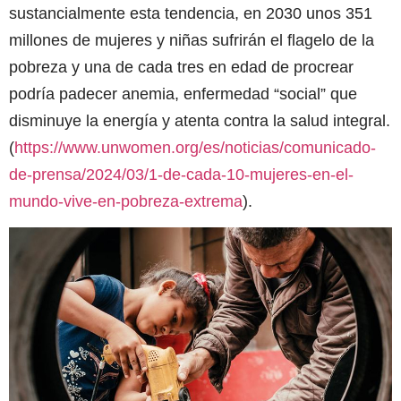
sustancialmente esta tendencia, en 2030 unos 351
millones de mujeres y niñas sufrirán el flagelo de la
pobreza y una de cada tres en edad de procrear
podría padecer anemia, enfermedad “social” que
disminuye la energía y atenta contra la salud integral.
(
https://www.unwomen.org/es/noticias/comunicado-
de-prensa/2024/03/1-de-cada-10-mujeres-en-el-
mundo-vive-en-pobreza-extrema
).