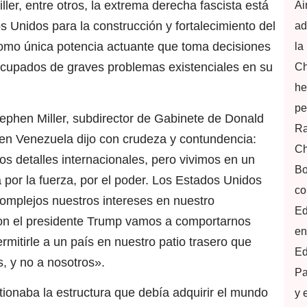
er, entre otros, la extrema derecha fascista está
Ai
 Unidos para la construcción y fortalecimiento del
ad
omo única potencia actuante que toma decisiones
la
ocupados de graves problemas existenciales en su
Ch
he
pe
ephen Miller, subdirector de Gabinete de Donald
Ra
 en Venezuela dijo con crudeza y contundencia:
Ch
s detalles internacionales, pero vivimos en un
Bo
por la fuerza, por el poder. Los Estados Unidos
co
 complejos nuestros intereses en nuestro
Ed
on el presidente Trump vamos a comportarnos
en
itirle a un país en nuestro patio trasero que
Ed
, y no a nosotros».
Pa
stionaba la estructura que debía adquirir el mundo
y 