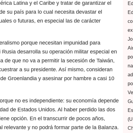
rica Latina y el Caribe y tratar de garantizar el
Ed
 su país para lo cual necesita devastar el
Ed
uales o futuras, en especial las de carácter
co
ex
Jo
lateralismo porque necesitan impunidad para
Ai
 Rusia desarrolla su operación militar especial en
po
a de que no va a permitir la secesión de Taiwán,
na
uestrar a su presidente. Así mismo, consideran
ad
de Groenlandia y asesinar por hambre a casi 10
po
Ve
porque no es independiente: su economía depende
Gu
idad de Estados Unidos. Al haber perdido las dos
Es
tiene opción. En el transcurrir de pocos años,
(U
l relevante y no podrá formar parte de la Balanza.
Ch