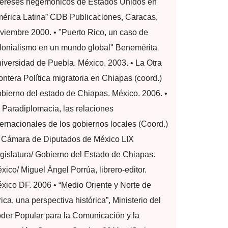
tereses hegemónicos de Estados Unidos en
érica Latina” CDB Publicaciones, Caracas,
viembre 2000. • "Puerto Rico, un caso de
lonialismo en un mundo global" Benemérita
iversidad de Puebla. México. 2003. • La Otra
ontera Política migratoria en Chiapas (coord.)
bierno del estado de Chiapas. México. 2006. •
 Paradiplomacia, las relaciones
ternacionales de los gobiernos locales (Coord.)
 Cámara de Diputados de México LIX
gislatura/ Gobierno del Estado de Chiapas.
xico/ Miguel Ángel Porrúa, librero-editor.
xico DF. 2006 • “Medio Oriente y Norte de
rica, una perspectiva histórica”, Ministerio del
der Popular para la Comunicación y la