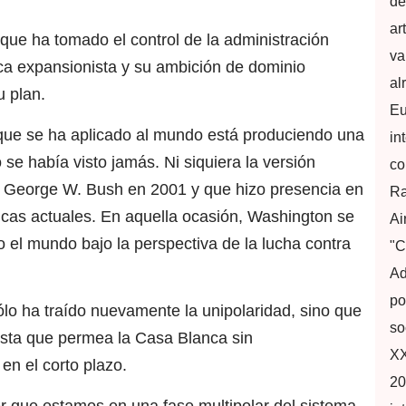
de
ar
que ha tomado el control de la administración
va
ca expansionista y su ambición de dominio
al
 plan.
Eu
a que se ha aplicado al mundo está produciendo una
in
 se había visto jamás. Ni siquiera la versión
co
or George W. Bush en 2001 y que hizo presencia en
Ra
ticas actuales. En aquella ocasión, Washington se
Ai
o el mundo bajo la perspectiva de la lucha contra
"C
Ad
po
lo ha traído nuevamente la unipolaridad, sino que
so
cista que permea la Casa Blanca sin
XX
en el corto plazo.
20
 que estamos en una fase multipolar del sistema