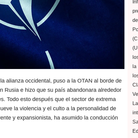
In
pr
de
Po
(C
(U
lo
la
lo
 la alianza occidental, puso a la OTAN al borde de
Cl
con Rusia e hizo que su país abandonara alrededor
Ve
es. Todo esto después que el sector de extrema
La
ve la violencia y el culto a la personalidad de
in
yente y expansionista, ha asumido la conducción
Sa
Ed