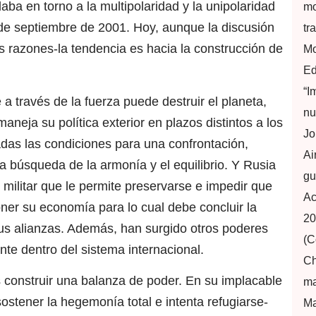
 daba en torno a la multipolaridad y la unipolaridad
mo
 de septiembre de 2001. Hoy, aunque la discusión
tr
tes razones-la tendencia es hacia la construcción de
Mo
Ed
“I
 través de la fuerza puede destruir el planeta,
nu
neja su política exterior en plazos distintos a los
Jo
das las condiciones para una confrontación,
Ai
la búsqueda de la armonía y el equilibrio. Y Rusia
gu
 militar que le permite preservarse e impedir que
Ac
oner su economía para lo cual debe concluir la
20
sus alianzas. Además, han surgido otros poderes
(C
te dentro del sistema internacional.
Ch
 construir una balanza de poder. En su implacable
ma
tener la hegemonía total e intenta refugiarse-
Ma