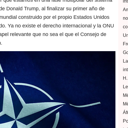
in
 de Donald Trump, al finalizar su primer año de
Am
mundial construido por el propio Estados Unidos
no
o. Ya no existe el derecho internacional y la ONU
co
papel relevante que no sea el que el Consejo de
Un
.
Fr
Go
La
in
H.
Le
Mé
Mé
Áf
Po