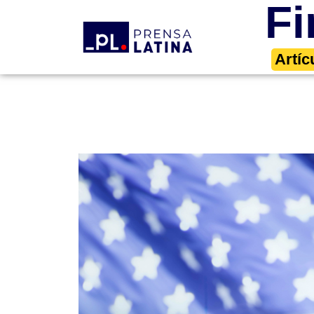
Fi
Artíc