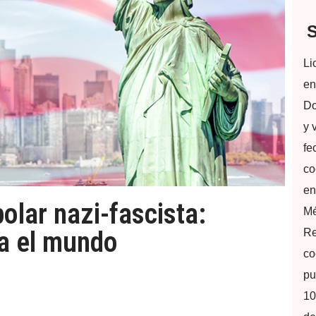
S
Li
en
Do
y 
fe
co
en
olar nazi-fascista:
Mé
a el mundo
Re
co
pu
10