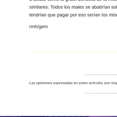
similares: Todos los males se abatirían s
tendrían que pagar por eso serían los mis
rmh/gem
………………………
Las opiniones expresadas en estos artículos son res
………………………