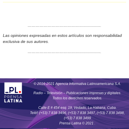
……………………………………………….
Las opiniones expresadas en estos artículos son responsabilidad
exclusiva de sus autores.
……………………………………………….
© 2016-2021 Agencia Informativa Latinoamericana S.A.
Radio – Televisión – Publicaciones impresas y digitales.
Todos los derechos reservados.
Calle E # 454 esq. 19, Vedado, La Habana, Cuba.
Teléf: (+53) 7 838 3496, (+53) 7 838 3497, (+53) 7 838 3498,
(+53) 7 838 3499
Prensa Latina © 2021 .