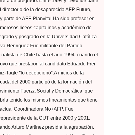
rrera de pregrado.​ Entre 1994 y 1996 fue parte
l directorio de la desaparecida AFP Futuro,
y parte de AFP Planvital.​ Ha sido profesor en
merosos liceos capitalinos y académico de
egrado y posgrado en la Universidad Católica
lva Henriquez.​ Fue militante del Partido
cialista de Chile hasta el año 1994, cuando el
oyo que prestaron al candidato Eduardo Frei
iz-Tagle "lo decepcionó".​ A inicios de la
cada del 2000 participó de la formación del
vimiento Fuerza Social y Democrática, que
bría tenido los mismos lineamientos que tiene
 actual Coordinadora No+AFP. Fue
cepresidente de la CUT entre 2000 y 2001,
ando Arturo Martínez presidía la agrupación.