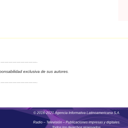
……………………….
ponsabilidad exclusiva de sus autores.
……………………….
© 2016-2021 Agencia Informativa Latinoamericana S.A.
Radio – Televisión – Publicaciones impresas y digitales.
Todos los derechos reservados.