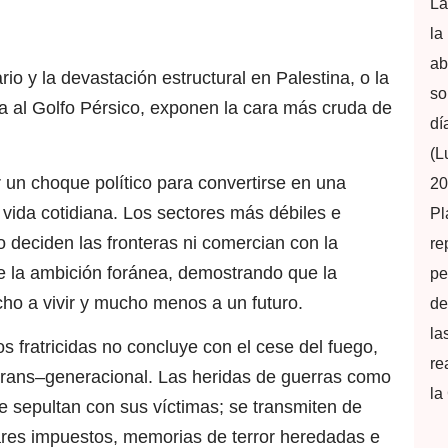
La
la
ab
o y la devastación estructural en Palestina, o la
so
ixia al Golfo Pérsico, exponen la cara más cruda de
dí
(L
r un choque político para convertirse en una
20
vida cotidiana. Los sectores más débiles e
Pl
o deciden las fronteras ni comercian con la
re
de la ambición foránea, demostrando que la
pe
cho a vivir y mucho menos a un futuro.
de
la
s fratricidas no concluye con el cese del fuego,
re
 trans–generacional. Las heridas de guerras como
la
se sepultan con sus víctimas; se transmiten de
liares impuestos, memorias de terror heredadas e