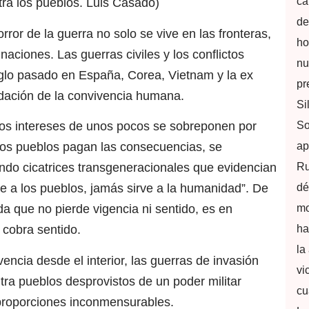
ca
tra los pueblos. Luis Casado)
de
ror de la guerra no solo se vive en las fronteras,
ho
naciones. Las guerras civiles y los conflictos
nu
siglo pasado en España, Corea, Vietnam y la ex
pr
dación de la convivencia humana.
Si
So
os intereses de unos pocos se sobreponen por
ap
 los pueblos pagan las consecuencias, se
Ru
ndo cicatrices transgeneracionales que evidencian
dé
ve a los pueblos, jamás sirve a la humanidad”. De
mo
da que no pierde vigencia ni sentido, es en
ha
 cobra sentido.
la
ivencia desde el interior, las guerras de invasión
vi
tra pueblos desprovistos de un poder militar
cu
proporciones inconmensurables.