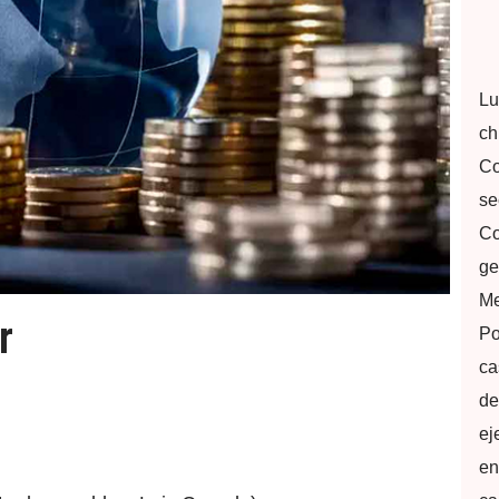
Lu
ch
Co
se
Co
ge
Me
r
Po
ca
de
ej
en