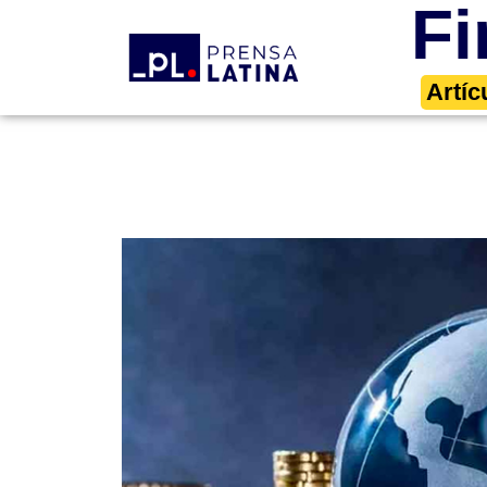
Fi
Artíc