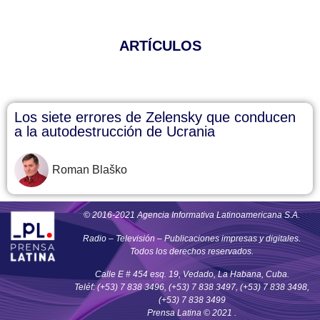
ARTÍCULOS
Los siete errores de Zelensky que conducen
a la autodestrucción de Ucrania
Roman Blaško
© 2016-2021 Agencia Informativa Latinoamericana S.A.
Radio – Televisión – Publicaciones impresas y digitales.
Todos los derechos reservados.
Calle E # 454 esq. 19, Vedado, La Habana, Cuba.
Teléf: (+53) 7 838 3496, (+53) 7 838 3497, (+53) 7 838 3498,
(+53) 7 838 3499
Prensa Latina © 2021 .