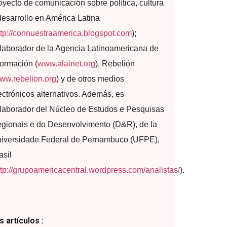
oyecto de comunicación sobre política, cultura
desarrollo en América Latina
ttp://connuestraamerica.blogspot.com
);
laborador de la Agencia Latinoamericana de
formación (
www.alainet.org
), Rebelión
ww.rebelion.org
) y de otros medios
ectrónicos alternativos. Además, es
laborador del Núcleo de Estudos e Pesquisas
gionais e do Desenvolvimento (D&R), de la
iversidade Federal de Pernambuco (UFPE),
asil
ttp://grupoamericacentral.wordpress.com/analistas/
).
 artículos :