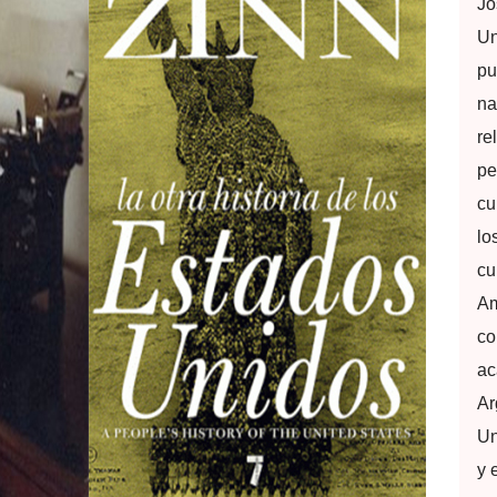
Jo
Un
pu
na
re
pe
cu
lo
cu
Am
co
ac
Ar
Un
y 