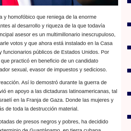
ta y homofóbico que reniega de la enorme
tes al desarrollo y riqueza de la que todavía
incipal asesor es un multimillonario inescrupuloso,
arle votos y que ahora está instalado en la Casa
y funcionarios públicos de Estados Unidos. Por
que practicó en beneficio de un candidato
dor sexual, evasor de impuestos y sedicioso.
eacción. Así lo demostró durante la guerra de
ió en apoyo a las dictaduras latinoamericanas, tal
sraelí en la Franja de Gaza. Donde las mujeres y
 de toda la destrucción material.
otadas de presos negros y pobres, ha decidido
 exterminio de Guantánamo, en tierra cubana