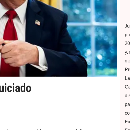
Ju
pr
20
y,
ot
Pr
La
uiciado
Ca
di
pa
co
Ex