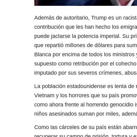
Además de autoritario, Trump es un racis
contribución que les han hecho los emigran
puede jactarse la potencia imperial. Su pr
que repartió millones de dólares para sum
Blanca por encima de todos los ministros 
supuesto como retribución por el cohecho 
imputado por sus severos crímenes, abusa
La población estadounidense es lenta de r
Vietnam y los horrores que su país promov
como ahora frente al horrendo genocidio i
niños asesinados suman por miles, además
Como las cárceles de su país están abarr
recuperar su campo de prisión, tortura y