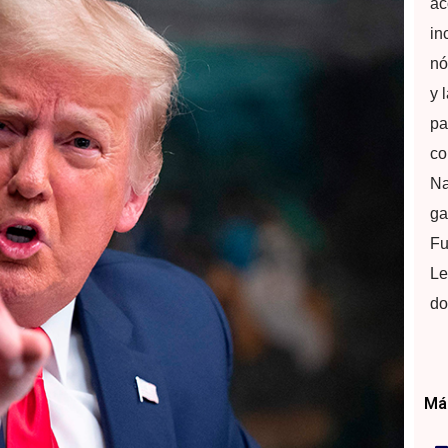
ac
in
nó
y 
pa
co
Na
ga
Fu
Le
do
Más