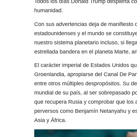
Todos los días Donald Trump despierta co
humanidad.
Con sus advertencias deja de manifiesto 
estadounidenses y el mundo se constituye
nuestro sistema planetario incluso, si lle
estrellada bandera en el planeta Marte, a
El carácter imperial de Estados Unidos q
Groenlandia, apropiarse del Canal De Pa
entre otros múltiples despropósitos. Su del
mundial de su país, al ser sobrepasado po
que recupera Rusia y comprobar que los a
perversos como Benjamín Netanyahu y ese
Asia y África.