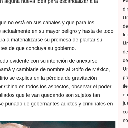
Fe
n alguna nueva idea para escandalizar a la
di
Un
que no está en sus cabales y que para los
de
 actualmente en su mayor peligro y hasta de todo
fu
gara a materializarse su promesa de plantar su
Un
ntes de que concluya su gobierno.
de
de
ueda evidente con su intención de anexarse
Un
namá y cambiarle de nombre al Golfo de México,
pr
irio se explica en la pérdida de gravitación
ti
r China en todos los aspectos, observar el poder
en
liados que le van quedando son sujetos tan
ju
 puñado de gobernantes adictos y criminales en
co
no