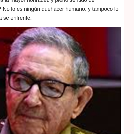
ita la mayor honradez y pleno sentido de
le? No lo es ningún quehacer humano, y tampoco lo
a se enfrente.