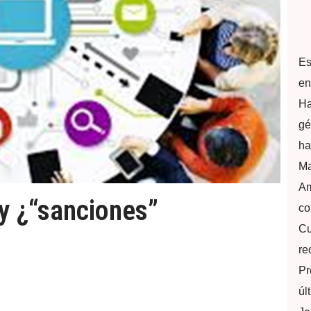
Es
en
Ha
gé
ha
Ma
Am
y ¿“sanciones”
co
Cu
re
Pr
úl