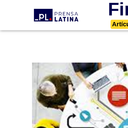
Fi
Artíc