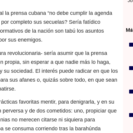
Jo
ual la prensa cubana “no debe cumplir la agenda
por completo sus secuelas? Sería fatídico
Más
formativos de la nación son tabú los asuntos
o por sus enemigos.
tura revolucionaria- sería asumir que la prensa
n propia, sin esperar a que nadie más lo haga,
y su sociedad. El interés puede radicar en que los
ara sus afanes o, quizás sobre todo, en que sean
atirse.
cticas favoritas mentir, para denigrarla, y en su
n perversa y de dos cometidos: uno, propiciar que
ias no merecen citarse ni siquiera para
uba se consuma corriendo tras la barahúnda