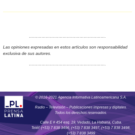
……………………………………………….
Las opiniones expresadas en estos artículos son responsabilidad
exclusiva de sus autores.
……………………………………………….
© 2016-2021 Agencia Informativa Latinoamericana S.A.
Radio – Televisión – Publicaciones impresas y digitales.
Todos los derechos reservados.
Calle E # 454 esq. 19, Vedado, La Habana, Cuba.
Teléf: (+53) 7 838 3496, (+53) 7 838 3497, (+53) 7 838 3498,
(+53) 7 838 3499