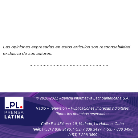
……………………………………………….
Las opiniones expresadas en estos artículos son responsabilidad
exclusiva de sus autores.
……………………………………………….
© 2016-2021 Agencia Informativa Latinoamericana S.A.
Radio – Televisión – Publicaciones impresas y digitales.
Todos los derechos reservados.
Calle E # 454 esq. 19, Vedado, La Habana, Cuba.
Teléf: (+53) 7 838 3496, (+53) 7 838 3497, (+53) 7 838 3498,
(+53) 7 838 3499